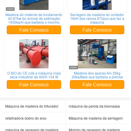
Madeira do material de fundamento
Serragem da madeira do cortador
42.87kw do animal de estimação
16t/H dos ramos 672pcs que faz a
1500kg/H que barbeia o moinho
máquina
Fale Conosco
Fale Conosco
O ISO do CE rufa a máquina mais
Madeira dos aparas 6m 25kg
seca industrial de 40t/H 104.9t
20kg/Bale que barbeia a prensa
Fale Conosco
Fale Conosco
Máquina de madeira do triturador
máquina da pelota da biomassa
retalhadora dobro do eixo
Máquina de madeira da serragem
máquina de rapagem de madeira
Moinho de rapagem de madeira